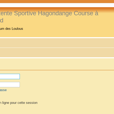
tente Sportive Hagondange Course à
ed
rum des Loulous
passe
 ligne pour cette session