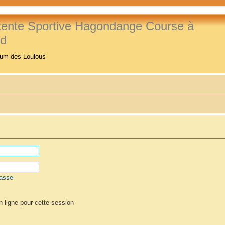
tente Sportive Hagondange Course à
ed
rum des Loulous
passe
 ligne pour cette session