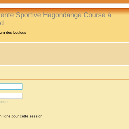
tente Sportive Hagondange Course à
ed
rum des Loulous
passe
 ligne pour cette session