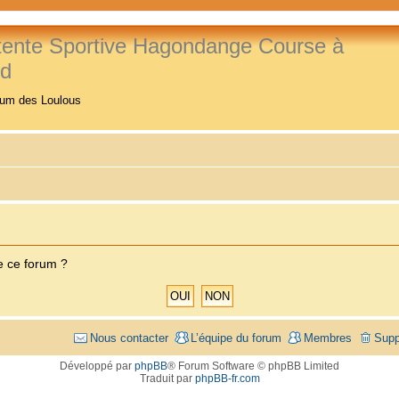
tente Sportive Hagondange Course à
ed
rum des Loulous
e ce forum ?
Nous contacter
L’équipe du forum
Membres
Supp
Développé par
phpBB
® Forum Software © phpBB Limited
Traduit par
phpBB-fr.com