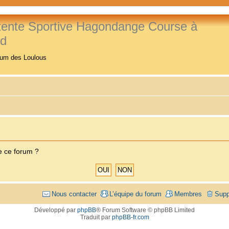
tente Sportive Hagondange Course à
ed
rum des Loulous
e ce forum ?
Nous contacter
L’équipe du forum
Membres
Supp
Développé par
phpBB
® Forum Software © phpBB Limited
Traduit par
phpBB-fr.com