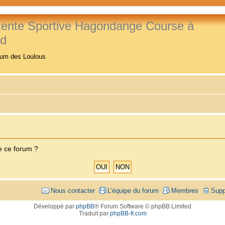
tente Sportive Hagondange Course à
ed
rum des Loulous
e ce forum ?
Nous contacter
L’équipe du forum
Membres
Supp
Développé par
phpBB
® Forum Software © phpBB Limited
Traduit par
phpBB-fr.com