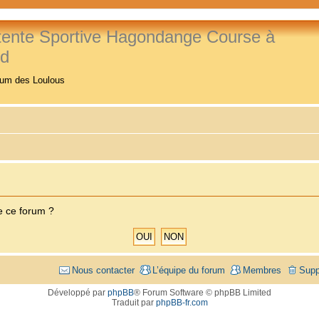
tente Sportive Hagondange Course à
ed
rum des Loulous
e ce forum ?
Nous contacter
L’équipe du forum
Membres
Supp
Développé par
phpBB
® Forum Software © phpBB Limited
Traduit par
phpBB-fr.com