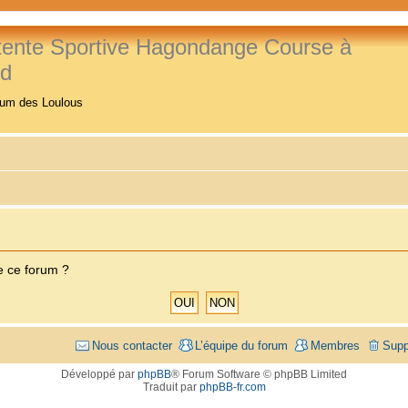
tente Sportive Hagondange Course à
ed
rum des Loulous
e ce forum ?
Nous contacter
L’équipe du forum
Membres
Supp
Développé par
phpBB
® Forum Software © phpBB Limited
Traduit par
phpBB-fr.com