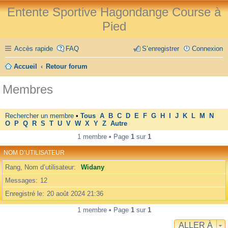
Entente Sportive Hagondange Course à
Pied
Accès rapide
FAQ
S’enregistrer
Connexion
Accueil
Retour forum
Membres
Rechercher un membre
•
Tous
A
B
C
D
E
F
G
H
I
J
K
L
M
N
O
P
Q
R
S
T
U
V
W
X
Y
Z
Autre
1 membre • Page
1
sur
1
NOM D’UTILISATEUR
Rang, Nom d’utilisateur
Widany
Messages
12
Enregistré le
20 août 2024 21:36
1 membre • Page
1
sur
1
ALLER À