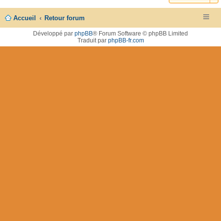
Accueil
Retour forum
Développé par
phpBB
® Forum Software © phpBB Limited
Traduit par
phpBB-fr.com