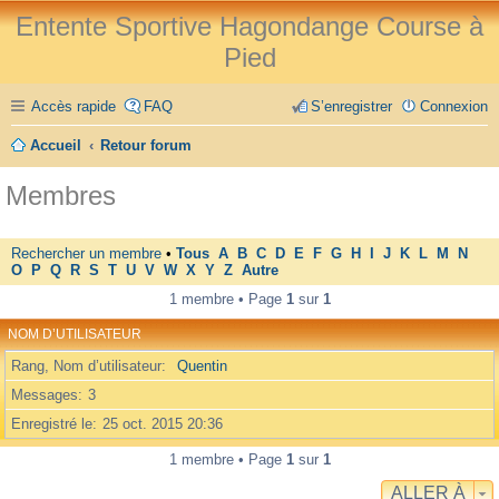
Entente Sportive Hagondange Course à
Pied
Accès rapide
FAQ
S’enregistrer
Connexion
Accueil
Retour forum
Membres
Rechercher un membre
•
Tous
A
B
C
D
E
F
G
H
I
J
K
L
M
N
O
P
Q
R
S
T
U
V
W
X
Y
Z
Autre
1 membre • Page
1
sur
1
NOM D’UTILISATEUR
Rang, Nom d’utilisateur
Quentin
Messages
3
Enregistré le
25 oct. 2015 20:36
1 membre • Page
1
sur
1
ALLER À