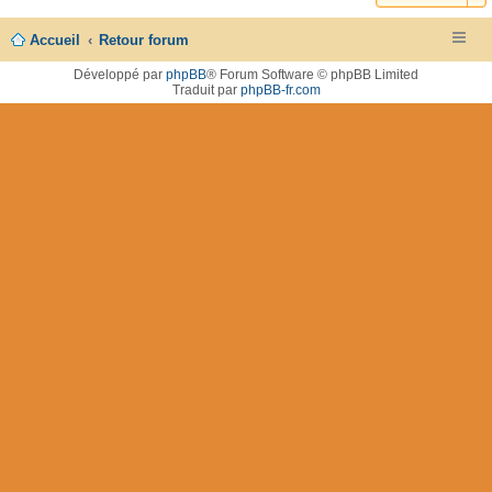
Accueil
Retour forum
Développé par
phpBB
® Forum Software © phpBB Limited
Traduit par
phpBB-fr.com