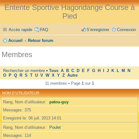
Entente Sportive Hagondange Course à
Pied
Accès rapide
FAQ
S’enregistrer
Connexion
Accueil
Retour forum
Membres
Rechercher un membre
•
Tous
A
B
C
D
E
F
G
H
I
J
K
L
M
N
O
P
Q
R
S
T
U
V
W
X
Y
Z
Autre
11 membres • Page
1
sur
1
NOM D’UTILISATEUR
Rang, Nom d’utilisateur
patou-guy
Messages
375
Enregistré le
06 juil. 2013 14:01
Rang, Nom d’utilisateur
Poulet
Messages
114