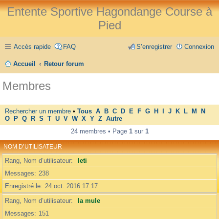
Entente Sportive Hagondange Course à
Pied
Accès rapide
FAQ
S’enregistrer
Connexion
Accueil
Retour forum
Membres
Rechercher un membre
•
Tous
A
B
C
D
E
F
G
H
I
J
K
L
M
N
O
P
Q
R
S
T
U
V
W
X
Y
Z
Autre
24 membres • Page
1
sur
1
NOM D’UTILISATEUR
Rang, Nom d’utilisateur
leti
Messages
238
Enregistré le
24 oct. 2016 17:17
Rang, Nom d’utilisateur
la mule
Messages
151