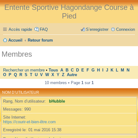
Entente Sportive Hagondange Course à
Pied
Accès rapide
FAQ
S’enregistrer
Connexion
Accueil
Retour forum
Membres
Rechercher un membre
•
Tous
A
B
C
D
E
F
G
H
I
J
K
L
M
N
O
P
Q
R
S
T
U
V
W
X
Y
Z
Autre
10 membres • Page
1
sur
1
NOM D’UTILISATEUR
Rang, Nom d’utilisateur
bHubble
Messages
990
Site Internet
https://courir-et-bien-être.com
Enregistré le
01 mai 2016 15:38