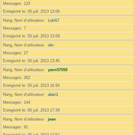
Messages
123
Enregistré le
05 juil. 2013 13:06
Rang, Nom d’utilisateur
Lolo57
Messages
7
Enregistré le
05 juil. 2013 13:09
Rang, Nom d’utilisateur
oliv
Messages
27
Enregistré le
05 juil. 2013 13:45
Rang, Nom d’utilisateur
yann57050
Messages
362
Enregistré le
05 juil. 2013 16:55
Rang, Nom d’utilisateur
alain1
Messages
144
Enregistré le
05 juil. 2013 17:39
Rang, Nom d’utilisateur
jean
Messages
91
Enregistré le
05 juil. 2013 17:51