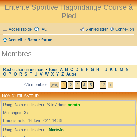
Entente Sportive Hagondange Course à
Pied
Accès rapide
FAQ
S’enregistrer
Connexion
Accueil
Retour forum
Membres
Rechercher un membre
•
Tous
A
B
C
D
E
F
G
H
I
J
K
L
M
N
O
P
Q
R
S
T
U
V
W
X
Y
Z
Autre
276 membres
1
2
3
4
5
…
12
NOM D’UTILISATEUR
Rang, Nom d’utilisateur
Site Admin
admin
Messages
37
Enregistré le
16 févr. 2011 14:36
Rang, Nom d’utilisateur
MarieJo