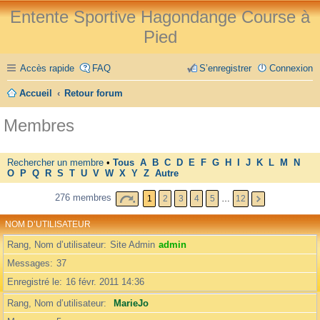
Entente Sportive Hagondange Course à
Pied
Accès rapide
FAQ
S’enregistrer
Connexion
Accueil
Retour forum
Membres
Rechercher un membre
•
Tous
A
B
C
D
E
F
G
H
I
J
K
L
M
N
O
P
Q
R
S
T
U
V
W
X
Y
Z
Autre
276 membres
1
2
3
4
5
…
12
NOM D’UTILISATEUR
Rang, Nom d’utilisateur
Site Admin
admin
Messages
37
Enregistré le
16 févr. 2011 14:36
Rang, Nom d’utilisateur
MarieJo