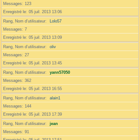
Messages
123
Enregistré le
05 juil. 2013 13:06
Rang, Nom d’utilisateur
Lolo57
Messages
7
Enregistré le
05 juil. 2013 13:09
Rang, Nom d’utilisateur
oliv
Messages
27
Enregistré le
05 juil. 2013 13:45
Rang, Nom d’utilisateur
yann57050
Messages
362
Enregistré le
05 juil. 2013 16:55
Rang, Nom d’utilisateur
alain1
Messages
144
Enregistré le
05 juil. 2013 17:39
Rang, Nom d’utilisateur
jean
Messages
91
Enregistré le
05 juil. 2013 17:51