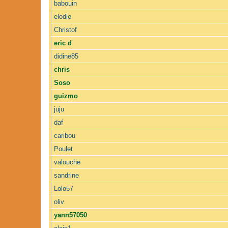
babouin
elodie
Christof
eric d
didine85
chris
Soso
guizmo
juju
daf
caribou
Poulet
valouche
sandrine
Lolo57
oliv
yann57050