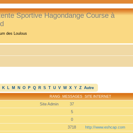
tente Sportive Hagondange Course à
ed
rum des Loulous
K
L
M
N
O
P
Q
R
S
T
U
V
W
X
Y
Z
Autre
RANG
MESSAGES
SITE INTERNET
Site Admin
37
5
0
3718
http://www.eshcap.com