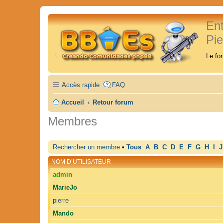
En
Pi
Le fo
Accès rapide
FAQ
Accueil
Retour forum
Membres
Rechercher un membre
•
Tous
A
B
C
D
E
F
G
H
I
J
NOM D’UTILISATEUR
admin
MarieJo
pierre
Mando