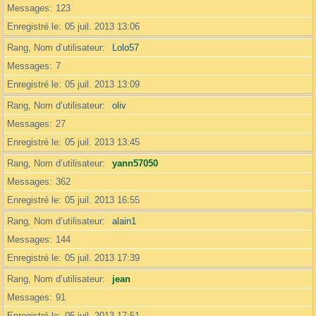
Messages
123
Enregistré le
05 juil. 2013 13:06
Rang, Nom d’utilisateur
Lolo57
Messages
7
Enregistré le
05 juil. 2013 13:09
Rang, Nom d’utilisateur
oliv
Messages
27
Enregistré le
05 juil. 2013 13:45
Rang, Nom d’utilisateur
yann57050
Messages
362
Enregistré le
05 juil. 2013 16:55
Rang, Nom d’utilisateur
alain1
Messages
144
Enregistré le
05 juil. 2013 17:39
Rang, Nom d’utilisateur
jean
Messages
91
Enregistré le
05 juil. 2013 17:51