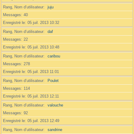
Rang, Nom d’utilisateur
juju
Messages
40
Enregistré le
05 juil. 2013 10:32
Rang, Nom d’utilisateur
daf
Messages
22
Enregistré le
05 juil. 2013 10:48
Rang, Nom d’utilisateur
caribou
Messages
278
Enregistré le
05 juil. 2013 11:01
Rang, Nom d’utilisateur
Poulet
Messages
114
Enregistré le
05 juil. 2013 12:11
Rang, Nom d’utilisateur
valouche
Messages
92
Enregistré le
05 juil. 2013 12:49
Rang, Nom d’utilisateur
sandrine