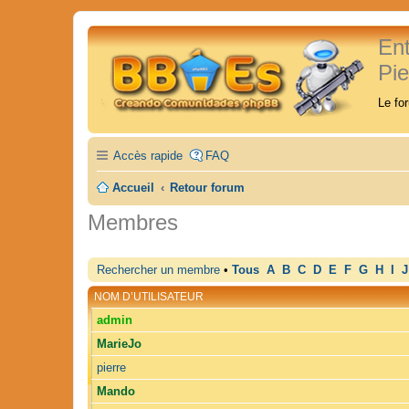
En
Pi
Le fo
Accès rapide
FAQ
Accueil
Retour forum
Membres
Rechercher un membre
•
Tous
A
B
C
D
E
F
G
H
I
J
NOM D’UTILISATEUR
admin
MarieJo
pierre
Mando