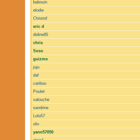
babouin
elodie
Christof
eric d
didine85
chris
Soso
guizmo
juju
daf
caribou
Poulet
valouche
sandrine
Lolo57
oliv
yann57050