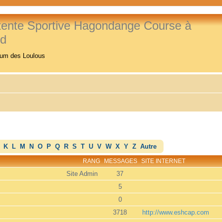
tente Sportive Hagondange Course à
ed
rum des Loulous
K
L
M
N
O
P
Q
R
S
T
U
V
W
X
Y
Z
Autre
RANG
MESSAGES
SITE INTERNET
Site Admin
37
5
0
3718
http://www.eshcap.com