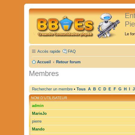
En
Pi
Le fo
Accès rapide
FAQ
Accueil
Retour forum
Membres
Rechercher un membre
•
Tous
A
B
C
D
E
F
G
H
I
J
NOM D’UTILISATEUR
admin
MarieJo
pierre
Mando