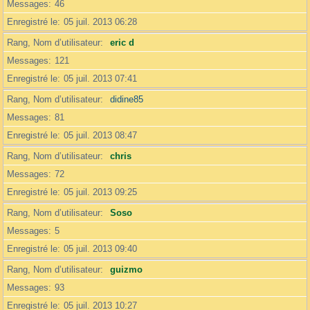
Messages
46
Enregistré le
05 juil. 2013 06:28
Rang, Nom d’utilisateur
eric d
Messages
121
Enregistré le
05 juil. 2013 07:41
Rang, Nom d’utilisateur
didine85
Messages
81
Enregistré le
05 juil. 2013 08:47
Rang, Nom d’utilisateur
chris
Messages
72
Enregistré le
05 juil. 2013 09:25
Rang, Nom d’utilisateur
Soso
Messages
5
Enregistré le
05 juil. 2013 09:40
Rang, Nom d’utilisateur
guizmo
Messages
93
Enregistré le
05 juil. 2013 10:27