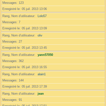
Messages
123
Enregistré le
05 juil. 2013 13:06
Rang, Nom d’utilisateur
Lolo57
Messages
7
Enregistré le
05 juil. 2013 13:09
Rang, Nom d’utilisateur
oliv
Messages
27
Enregistré le
05 juil. 2013 13:45
Rang, Nom d’utilisateur
yann57050
Messages
362
Enregistré le
05 juil. 2013 16:55
Rang, Nom d’utilisateur
alain1
Messages
144
Enregistré le
05 juil. 2013 17:39
Rang, Nom d’utilisateur
jean
Messages
91
Enregistré le
05 juil. 2013 17:51