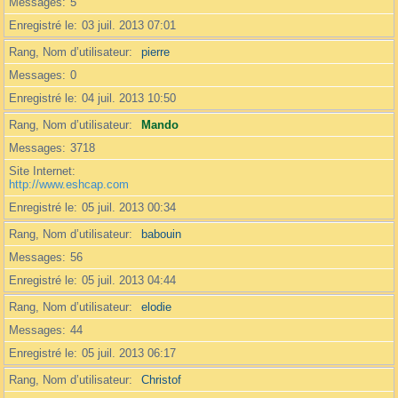
Messages
5
Enregistré le
03 juil. 2013 07:01
Rang, Nom d’utilisateur
pierre
Messages
0
Enregistré le
04 juil. 2013 10:50
Rang, Nom d’utilisateur
Mando
Messages
3718
Site Internet
http://www.eshcap.com
Enregistré le
05 juil. 2013 00:34
Rang, Nom d’utilisateur
babouin
Messages
56
Enregistré le
05 juil. 2013 04:44
Rang, Nom d’utilisateur
elodie
Messages
44
Enregistré le
05 juil. 2013 06:17
Rang, Nom d’utilisateur
Christof