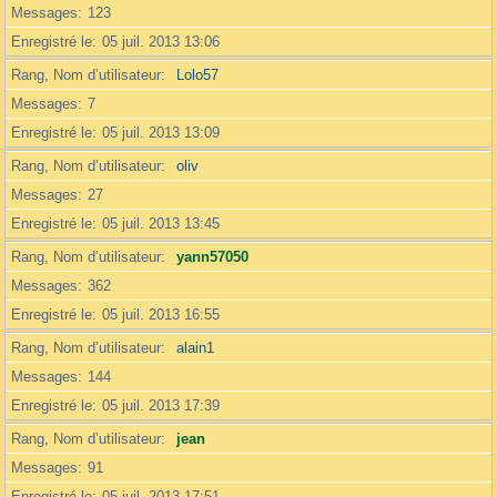
Messages
123
Enregistré le
05 juil. 2013 13:06
Rang, Nom d’utilisateur
Lolo57
Messages
7
Enregistré le
05 juil. 2013 13:09
Rang, Nom d’utilisateur
oliv
Messages
27
Enregistré le
05 juil. 2013 13:45
Rang, Nom d’utilisateur
yann57050
Messages
362
Enregistré le
05 juil. 2013 16:55
Rang, Nom d’utilisateur
alain1
Messages
144
Enregistré le
05 juil. 2013 17:39
Rang, Nom d’utilisateur
jean
Messages
91
Enregistré le
05 juil. 2013 17:51