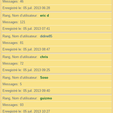
Messages
46
Enregistré le
05 juil. 2013 06:28
Rang, Nom d’utilisateur
eric d
Messages
121
Enregistré le
05 juil. 2013 07:41
Rang, Nom d’utilisateur
didine85
Messages
81
Enregistré le
05 juil. 2013 08:47
Rang, Nom d’utilisateur
chris
Messages
72
Enregistré le
05 juil. 2013 09:25
Rang, Nom d’utilisateur
Soso
Messages
5
Enregistré le
05 juil. 2013 09:40
Rang, Nom d’utilisateur
guizmo
Messages
93
Enregistré le
05 juil. 2013 10:27