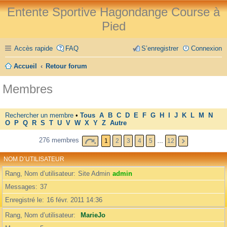
Entente Sportive Hagondange Course à
Pied
Accès rapide
FAQ
S’enregistrer
Connexion
Accueil
Retour forum
Membres
Rechercher un membre
•
Tous
A
B
C
D
E
F
G
H
I
J
K
L
M
N
O
P
Q
R
S
T
U
V
W
X
Y
Z
Autre
276 membres
1
2
3
4
5
…
12
NOM D’UTILISATEUR
Rang, Nom d’utilisateur
Site Admin
admin
Messages
37
Enregistré le
16 févr. 2011 14:36
Rang, Nom d’utilisateur
MarieJo