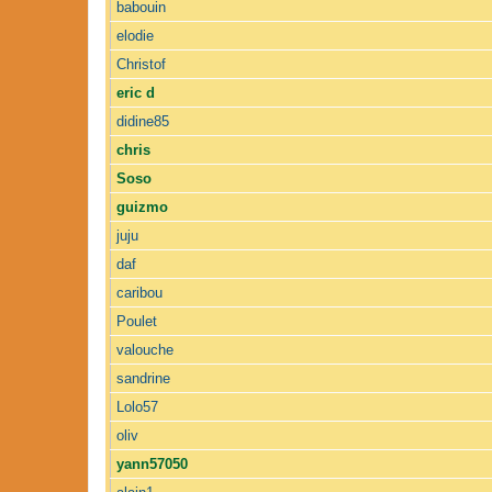
babouin
elodie
Christof
eric d
didine85
chris
Soso
guizmo
juju
daf
caribou
Poulet
valouche
sandrine
Lolo57
oliv
yann57050