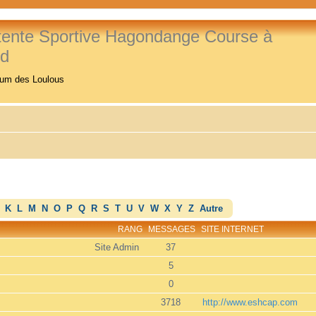
tente Sportive Hagondange Course à
ed
rum des Loulous
K
L
M
N
O
P
Q
R
S
T
U
V
W
X
Y
Z
Autre
RANG
MESSAGES
SITE INTERNET
Site Admin
37
5
0
3718
http://www.eshcap.com