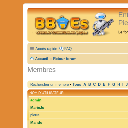
En
Pi
Le fo
Accès rapide
FAQ
Accueil
Retour forum
Membres
Rechercher un membre
•
Tous
A
B
C
D
E
F
G
H
I
J
NOM D’UTILISATEUR
admin
MarieJo
pierre
Mando