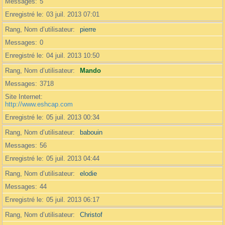
Messages
5
Enregistré le
03 juil. 2013 07:01
Rang, Nom d’utilisateur
pierre
Messages
0
Enregistré le
04 juil. 2013 10:50
Rang, Nom d’utilisateur
Mando
Messages
3718
Site Internet
http://www.eshcap.com
Enregistré le
05 juil. 2013 00:34
Rang, Nom d’utilisateur
babouin
Messages
56
Enregistré le
05 juil. 2013 04:44
Rang, Nom d’utilisateur
elodie
Messages
44
Enregistré le
05 juil. 2013 06:17
Rang, Nom d’utilisateur
Christof