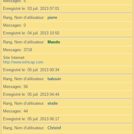
Messages
5
Enregistré le
03 juil. 2013 07:01
Rang, Nom d’utilisateur
pierre
Messages
0
Enregistré le
04 juil. 2013 10:50
Rang, Nom d’utilisateur
Mando
Messages
3718
Site Internet
http://www.eshcap.com
Enregistré le
05 juil. 2013 00:34
Rang, Nom d’utilisateur
babouin
Messages
56
Enregistré le
05 juil. 2013 04:44
Rang, Nom d’utilisateur
elodie
Messages
44
Enregistré le
05 juil. 2013 06:17
Rang, Nom d’utilisateur
Christof