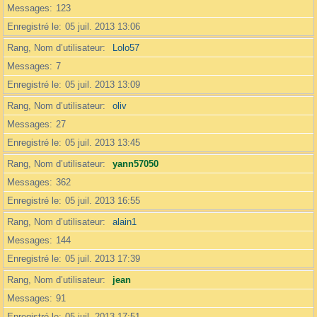
Messages
123
Enregistré le
05 juil. 2013 13:06
Rang, Nom d’utilisateur
Lolo57
Messages
7
Enregistré le
05 juil. 2013 13:09
Rang, Nom d’utilisateur
oliv
Messages
27
Enregistré le
05 juil. 2013 13:45
Rang, Nom d’utilisateur
yann57050
Messages
362
Enregistré le
05 juil. 2013 16:55
Rang, Nom d’utilisateur
alain1
Messages
144
Enregistré le
05 juil. 2013 17:39
Rang, Nom d’utilisateur
jean
Messages
91
Enregistré le
05 juil. 2013 17:51