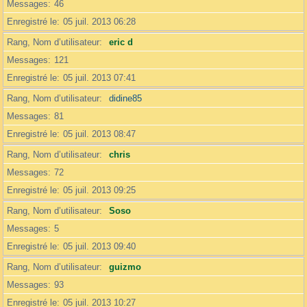
Messages
46
Enregistré le
05 juil. 2013 06:28
Rang, Nom d’utilisateur
eric d
Messages
121
Enregistré le
05 juil. 2013 07:41
Rang, Nom d’utilisateur
didine85
Messages
81
Enregistré le
05 juil. 2013 08:47
Rang, Nom d’utilisateur
chris
Messages
72
Enregistré le
05 juil. 2013 09:25
Rang, Nom d’utilisateur
Soso
Messages
5
Enregistré le
05 juil. 2013 09:40
Rang, Nom d’utilisateur
guizmo
Messages
93
Enregistré le
05 juil. 2013 10:27