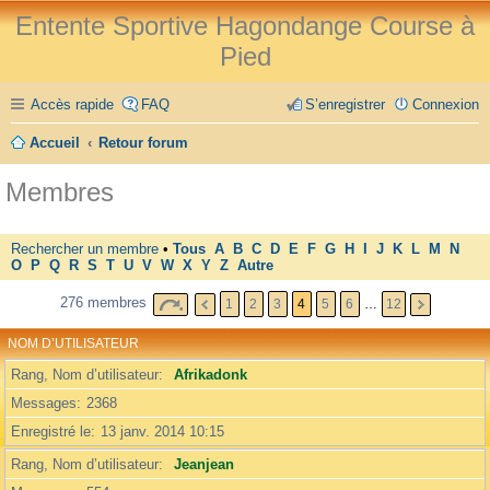
Entente Sportive Hagondange Course à
Pied
Accès rapide
FAQ
S’enregistrer
Connexion
Accueil
Retour forum
Membres
Rechercher un membre
•
Tous
A
B
C
D
E
F
G
H
I
J
K
L
M
N
O
P
Q
R
S
T
U
V
W
X
Y
Z
Autre
276 membres
1
2
3
4
5
6
…
12
NOM D’UTILISATEUR
Rang, Nom d’utilisateur
Afrikadonk
Messages
2368
Enregistré le
13 janv. 2014 10:15
Rang, Nom d’utilisateur
Jeanjean