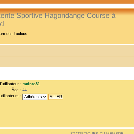
tente Sportive Hagondange Course à
ed
rum des Loulous
utilisateur :
mainro81
Âge :
44
tilisateurs :