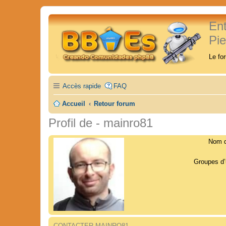
En
Pi
Le fo
Accès rapide
FAQ
Accueil
Retour forum
Profil de - mainro81
Nom d’
Groupes d’u