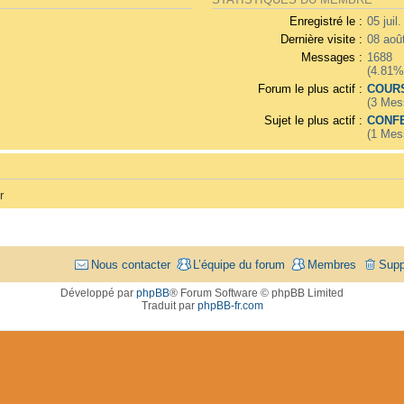
STATISTIQUES DU MEMBRE
Enregistré le :
05 juil
Dernière visite :
08 aoû
Messages :
1688
(4.81%
Forum le plus actif :
COURS
(3 Mes
Sujet le plus actif :
CONFE
(1 Mes
r
Nous contacter
L’équipe du forum
Membres
Supp
Développé par
phpBB
® Forum Software © phpBB Limited
Traduit par
phpBB-fr.com