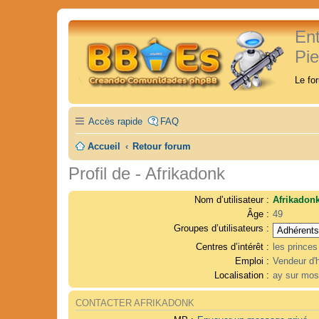
En
Pi
Le fo
Accès rapide
FAQ
Accueil
Retour forum
Profil de - Afrikadonk
Nom d’utilisateur :
Afrikadon
Âge :
49
Groupes d’utilisateurs :
Centres d’intérêt :
les princes
Emploi :
Vendeur d'
Localisation :
ay sur mos
CONTACTER AFRIKADONK