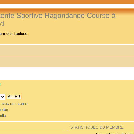
tente Sportive Hagondange Course à
ed
rum des Loulous
k
 avec un ricoree
herbe
elle
STATISTIQUES DU MEMBRE