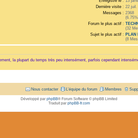
Enregistré le :
13 jan
Dernière visite :
22 juil
Messages :
2368
(6.75%
Forum le plus actif :
TECHN
(32 Me
Sujet le plus actif :
PLAN
(8 Mes
vement, la plupart du temps très peu intensément, parfois cependant intensém
Nous contacter
L’équipe du forum
Membres
Supp
Développé par
phpBB
® Forum Software © phpBB Limited
Traduit par
phpBB-fr.com