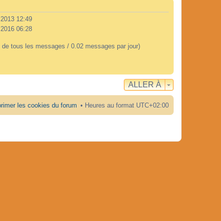
. 2013 12:49
 2016 06:28
 de tous les messages / 0.02 messages par jour)
ALLER À
rimer les cookies du forum
Heures au format
UTC+02:00