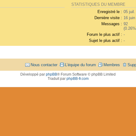
STATISTIQUES DU MEMBRE
Enregistré le :
05 juil
Dernière visite :
16 juin
Messages :
92
(0.26%
Forum le plus actif :
-
Sujet le plus actif :
-
Nous contacter
L’équipe du forum
Membres
Supp
Développé par
phpBB
® Forum Software © phpBB Limited
Traduit par
phpBB-fr.com