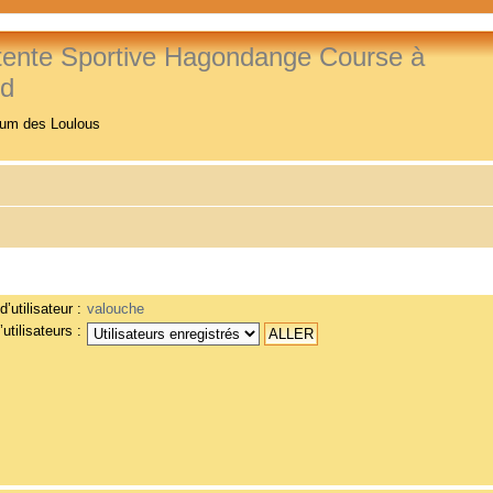
tente Sportive Hagondange Course à
ed
rum des Loulous
’utilisateur :
valouche
utilisateurs :