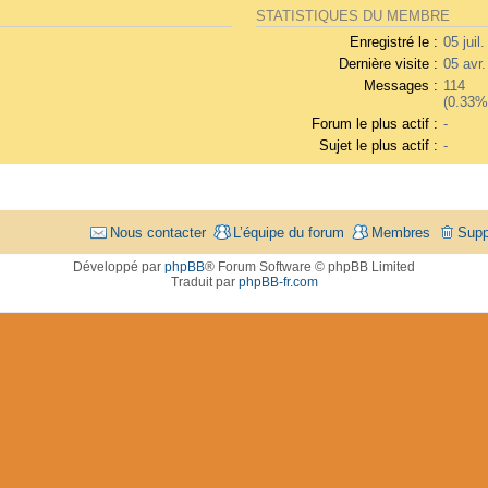
STATISTIQUES DU MEMBRE
Enregistré le :
05 juil
Dernière visite :
05 avr
Messages :
114
(0.33%
Forum le plus actif :
-
Sujet le plus actif :
-
Nous contacter
L’équipe du forum
Membres
Supp
Développé par
phpBB
® Forum Software © phpBB Limited
Traduit par
phpBB-fr.com