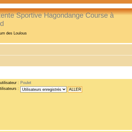
tente Sportive Hagondange Course à
ed
rum des Loulous
tilisateur :
Poulet
ilisateurs :