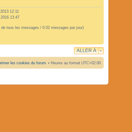
. 2013 12:11
. 2016 13:47
 de tous les messages / 0.02 messages par jour)
ALLER À
rimer les cookies du forum
Heures au format
UTC+02:00