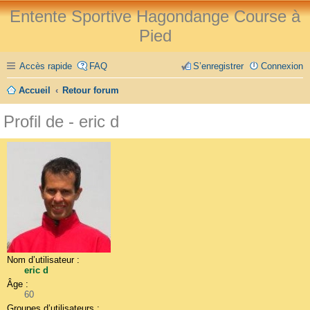
Entente Sportive Hagondange Course à
Pied
Accès rapide
FAQ
S’enregistrer
Connexion
Accueil
Retour forum
Profil de - eric d
Nom d’utilisateur :
eric d
Âge :
60
Groupes d’utilisateurs :