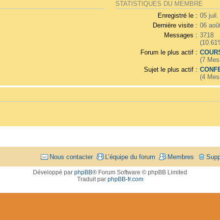
STATISTIQUES DU MEMBRE
Enregistré le :
05 juil
Dernière visite :
06 aoû
Messages :
3718
(10.61
Forum le plus actif :
COURS
(7 Mes
Sujet le plus actif :
CONFE
(4 Mes
Nous contacter
L’équipe du forum
Membres
Supp
Développé par
phpBB
® Forum Software © phpBB Limited
Traduit par
phpBB-fr.com