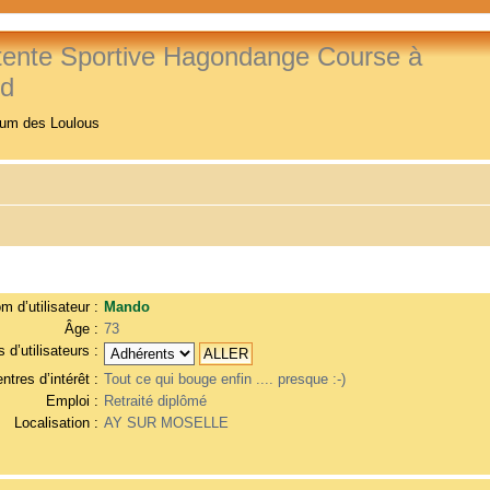
tente Sportive Hagondange Course à
ed
rum des Loulous
m d’utilisateur :
Mando
Âge :
73
 d’utilisateurs :
ntres d’intérêt :
Tout ce qui bouge enfin .... presque :-)
Emploi :
Retraité diplômé
Localisation :
AY SUR MOSELLE