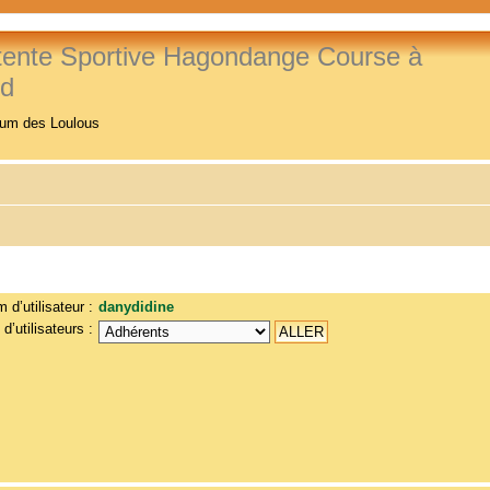
tente Sportive Hagondange Course à
ed
rum des Loulous
 d’utilisateur :
danydidine
d’utilisateurs :