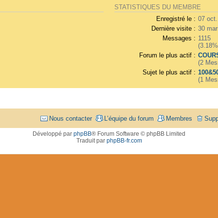
STATISTIQUES DU MEMBRE
Enregistré le :
07 oct
Dernière visite :
30 mar
Messages :
1115
(3.18%
Forum le plus actif :
COURS
(2 Mes
Sujet le plus actif :
100&5
(1 Mes
Nous contacter
L’équipe du forum
Membres
Supp
Développé par
phpBB
® Forum Software © phpBB Limited
Traduit par
phpBB-fr.com