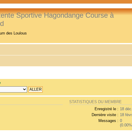
tente Sportive Hagondange Course à
ed
rum des Loulous
e
STATISTIQUES DU MEMBRE
Enregistré le :
18 déc
Dernière visite :
18 févr
Messages :
0
(0.00%