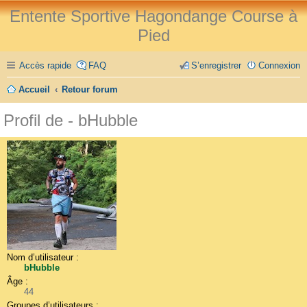
Entente Sportive Hagondange Course à
Pied
Accès rapide
FAQ
S’enregistrer
Connexion
Accueil
Retour forum
Profil de - bHubble
Nom d’utilisateur :
bHubble
Âge :
44
Groupes d’utilisateurs :