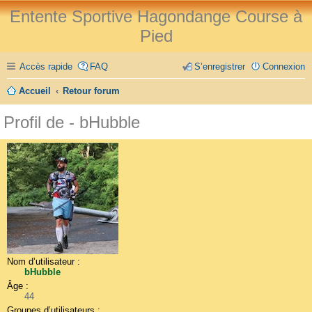
Entente Sportive Hagondange Course à
Pied
Accès rapide
FAQ
S’enregistrer
Connexion
Accueil
Retour forum
Profil de - bHubble
Nom d’utilisateur :
bHubble
Âge :
44
Groupes d’utilisateurs :