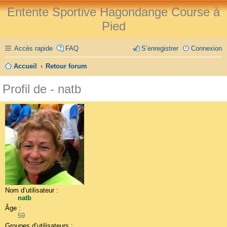
Entente Sportive Hagondange Course à
Pied
Accès rapide
FAQ
S’enregistrer
Connexion
Accueil
Retour forum
Profil de - natb
Nom d’utilisateur :
natb
Âge :
59
Groupes d’utilisateurs :