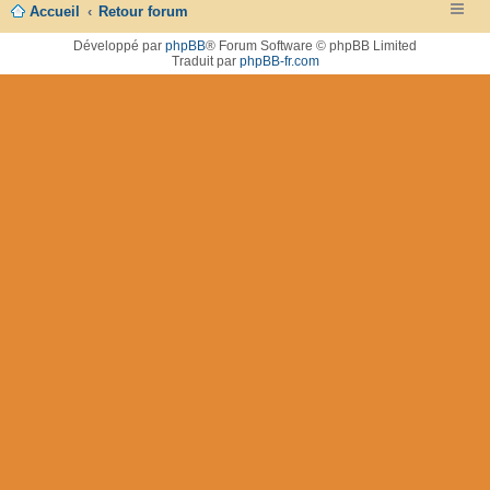
Accueil
Retour forum
Développé par
phpBB
® Forum Software © phpBB Limited
Traduit par
phpBB-fr.com