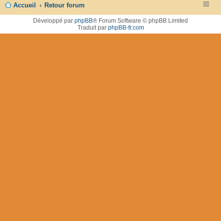
Accueil
Retour forum
Développé par
phpBB
® Forum Software © phpBB Limited
Traduit par
phpBB-fr.com