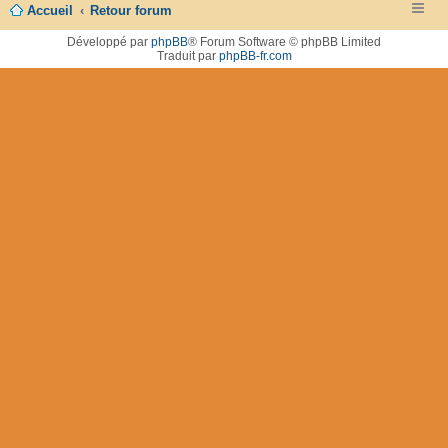
Accueil
Retour forum
Développé par
phpBB
® Forum Software © phpBB Limited
Traduit par
phpBB-fr.com