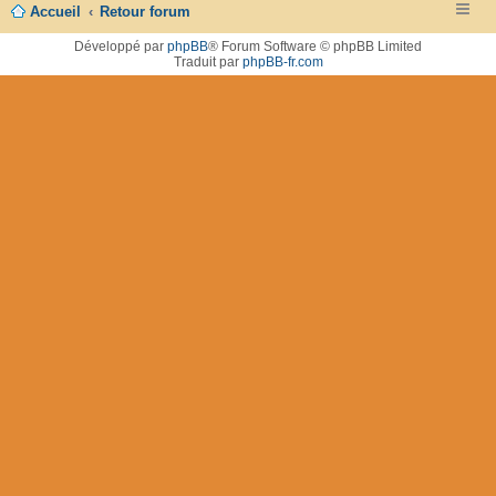
Accueil
Retour forum
Développé par
phpBB
® Forum Software © phpBB Limited
Traduit par
phpBB-fr.com