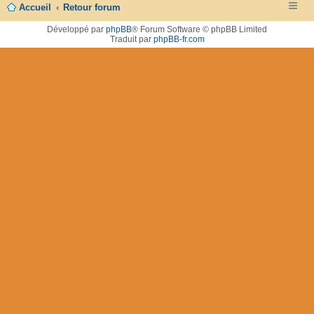
Accueil
Retour forum
Développé par
phpBB
® Forum Software © phpBB Limited
Traduit par
phpBB-fr.com