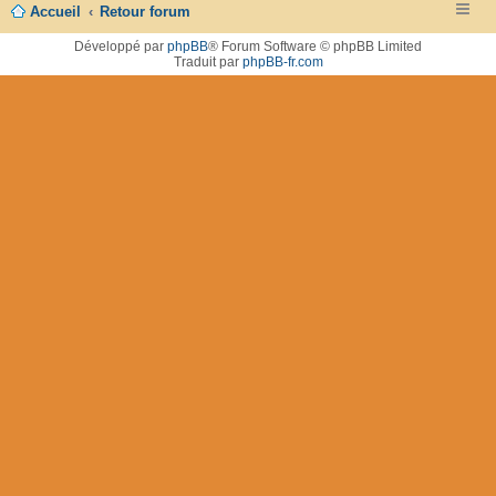
Accueil
Retour forum
Développé par
phpBB
® Forum Software © phpBB Limited
Traduit par
phpBB-fr.com