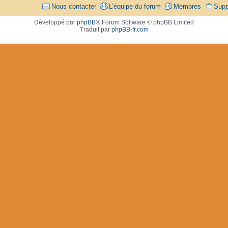
Nous contacter
L’équipe du forum
Membres
Supp
Développé par
phpBB
® Forum Software © phpBB Limited
Traduit par
phpBB-fr.com