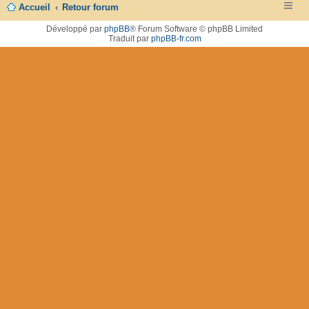
Accueil
Retour forum
Développé par
phpBB
® Forum Software © phpBB Limited
Traduit par
phpBB-fr.com