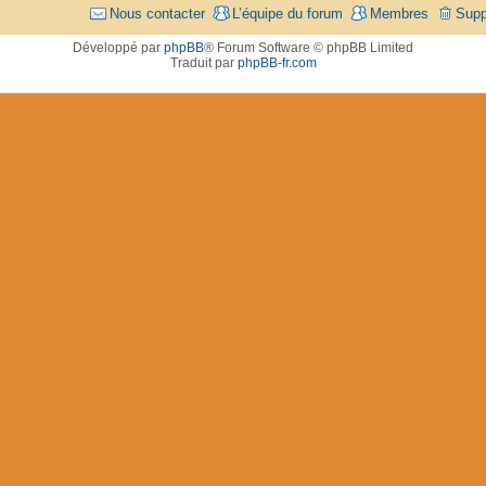
Nous contacter
L’équipe du forum
Membres
Supp
Développé par
phpBB
® Forum Software © phpBB Limited
Traduit par
phpBB-fr.com