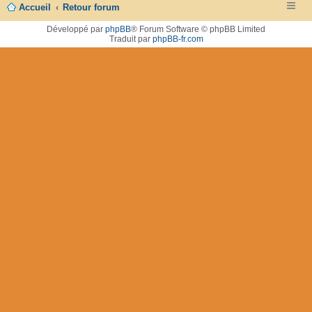
Accueil
Retour forum
Développé par
phpBB
® Forum Software © phpBB Limited
Traduit par
phpBB-fr.com