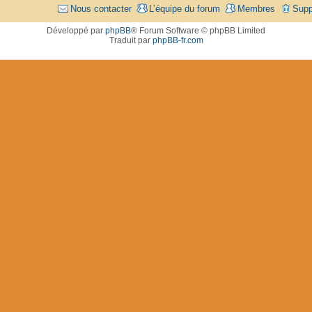
Nous contacter
L’équipe du forum
Membres
Supp
Développé par
phpBB
® Forum Software © phpBB Limited
Traduit par
phpBB-fr.com