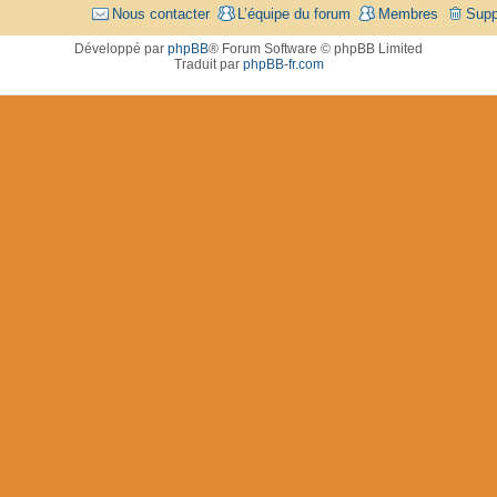
Nous contacter
L’équipe du forum
Membres
Supp
Développé par
phpBB
® Forum Software © phpBB Limited
Traduit par
phpBB-fr.com