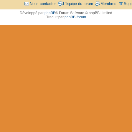
Nous contacter
L’équipe du forum
Membres
Supp
Développé par
phpBB
® Forum Software © phpBB Limited
Traduit par
phpBB-fr.com