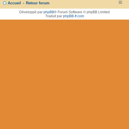
Accueil
Retour forum
Développé par
phpBB
® Forum Software © phpBB Limited
Traduit par
phpBB-fr.com